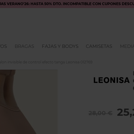
JAS VERANO'26: HASTA 50% DTO. INCOMPATIBLE CON CUPONES DESC
VOS
BRAGAS
FAJAS Y BODYS
CAMISETAS
MEDIA
lon invisible de control efecto tanga Leonisa 012769
25
28,00 €