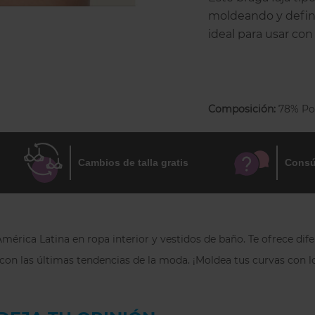
moldeando y defini
ideal para usar con
exterior! ya que el 
invisible. Es ideal 
Su material es resis
Composición:
78% Po
Detalles de la fa
Braga faja tip
Cambios de talla gratis
Silueta: short 
Consú
Control mode
abdomen bajo
Evita el roce e
érica Latina en ropa interior y vestidos de baño. Te ofrece dife
Recogido en e
 con las últimas tendencias de la moda. ¡Moldea tus curvas con l
modelación m
Menos costura