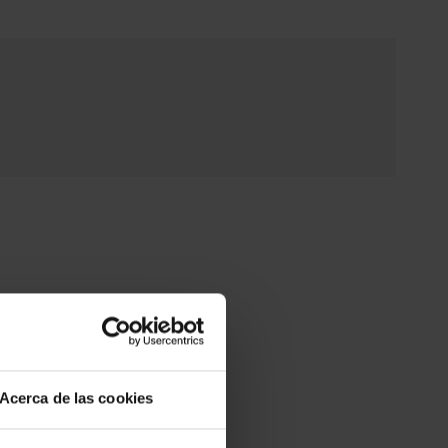
rior 100% en algodón.
manera sostenible en Colombia, bajo prácticas
s.
78% poliamida, 22% elastano.
iene no se admiten devoluciones ni cambios
Acerca de las cookies