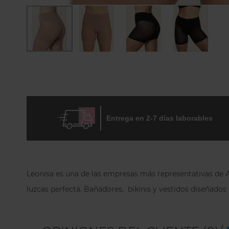
Skip
to
the
beginning
of
the
images
Entrega en 2-7 días laborables
gallery
Leonisa es una de las empresas más representativas de Am
luzcas perfecta. Bañadores, bikinis y vestidos diseñados