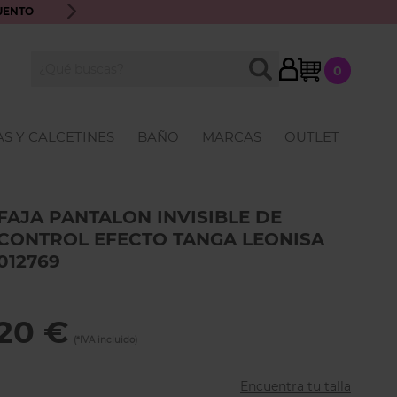
UENTO
ENVÍO GRATIS A PARTIR DE 70€ · ATENCIÓN PERSONALIZ
My Cart
BUSCAR
0
Buscar
S Y CALCETINES
BAÑO
MARCAS
OUTLET
FAJA PANTALON INVISIBLE DE
CONTROL EFECTO TANGA LEONISA
012769
,20 €
Encuentra tu talla