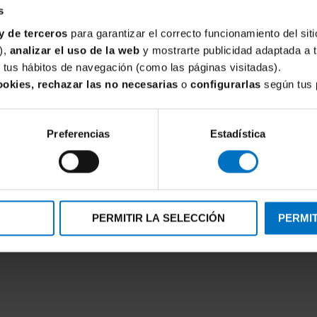
s
y de terceros
para garantizar el correcto funcionamiento del siti
),
analizar el uso de la web
y mostrarte publicidad adaptada a 
de tus hábitos de navegación (como las páginas visitadas).
ookies, rechazar las no necesarias
o
configurarlas
según tus 
Preferencias
Estadística
FANTASIE
reya Deco escotado con foam
Sujetador con relleno y con aro
Smoothing Moulded Tshirt
PERMITIR LA SELECCIÓN
PERMIT
51,81 €
53,51 €
62,95 €