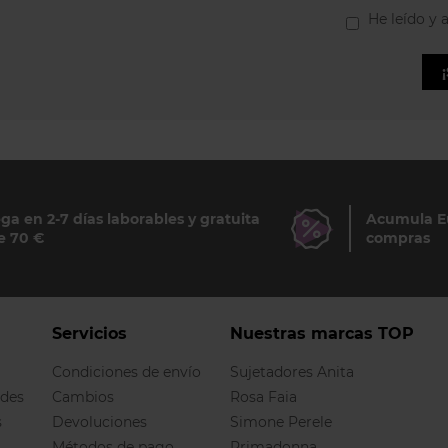
He leído y 
ga en 2-7 días laborables y gratuita
Acumula Eu
e 70 €
compras
Servicios
Nuestras marcas TOP
Condiciones de envío
Sujetadores Anita
ndes
Cambios
Rosa Faia
s
Devoluciones
Simone Perele
Métodos de pago
Primadonna