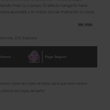
endo más tu cuerpo. El efecto tanga lo hace
 ropa ajustada y lo mejor ¡no se marca en tu ropa
tul en los glúteos y las piernas le da una apariencia
Ver más
para el día a día o para vestidos de fiesta o de novia.
tente, fresco, liviano y suave al tacto.
liamida, 22% Elastano
ja pantalón:
o short con apariencia de tanga.
corto.
ltanos
Pago Seguro
rado en abdomen medio. Control suave en
.
ntre los muslos: ideal para faldas o vestidos.
rentes tipos de trajes de baño para que este verano
l centro de los glúteos, que les da una
o último en trajes de baño!
uy natural.
s para mayor comodidad e invisibilidad.