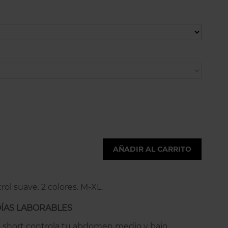
AÑADIR AL CARRITO
rol suave. 2 colores. M-XL.
DÍAS LABORABLES
po short controla tu abdomen medio y bajo,