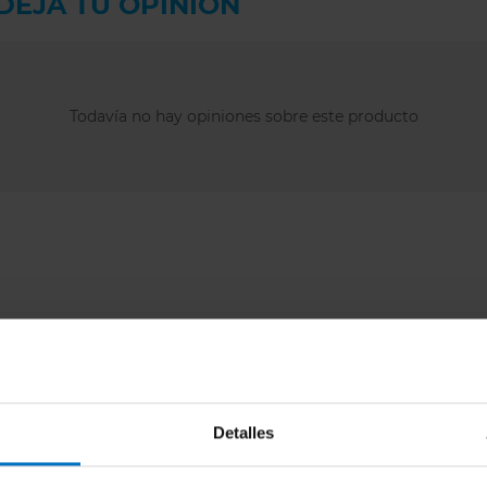
DEJA TU OPINIÓN
Refuerzo infe
Producido de 
laborales justa
Todavía no hay opiniones sobre este producto
Composición: 
Por razones de hig
Detalles