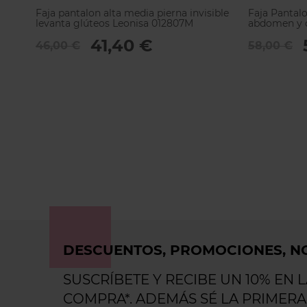
Faja pantalon alta media pierna invisible
Faja Pantalo
levanta glúteos Leonisa 012807M
abdomen y c
41,40 €
46,00 €
58,00 €
DESCUENTOS, PROMOCIONES, NO
SUSCRÍBETE Y RECIBE UN 10% EN 
COMPRA*. ADEMÁS SÉ LA PRIMERA