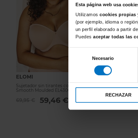
Esta página web usa cookie
Utilizamos
cookies propias 
(por ejemplo, idioma o región
un perfil elaborado a partir 
Puedes
aceptar todas las c
Selección
Necesario
de
consentimiento
ELOMI
FREYA
Sujetador sin tirantes con relleno Elomi
Sujetador F
Smooth Moulded EL4300
AA4234
RECHAZAR
59,46 €
69,95 €
60,95 €