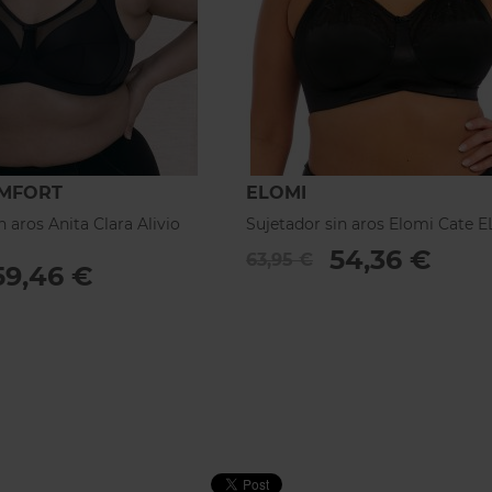
OMFORT
ELOMI
n aros Anita Clara Alivio
Sujetador sin aros Elomi Cate 
54,36 €
63,95 €
59,46 €