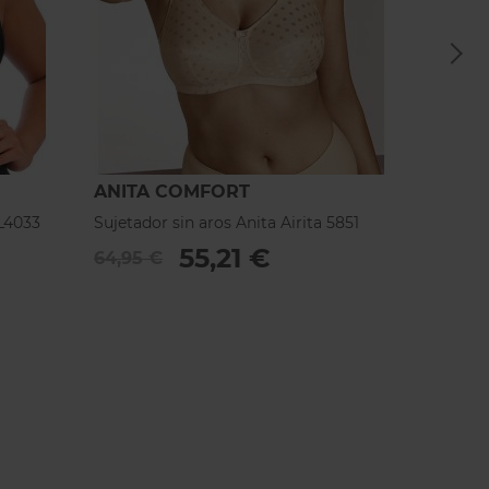
ANITA COMFORT
ANIT
EL4033
Sujetador sin aros Anita Airita 5851
Sujetad
5459
55,21 €
64,95 €
54,95