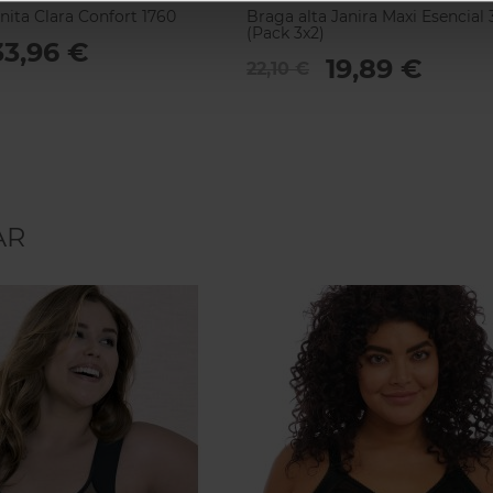
nita Clara Confort 1760
Braga alta Janira Maxi Esencial 
(Pack 3x2)
33,96 €
19,89 €
22,10 €
AR