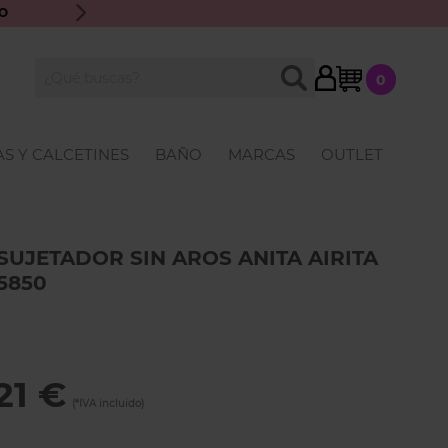
O
ENVÍO GRATIS A PARTIR DE 70€ · ATENCIÓN PERSONALIZ
My Cart
BUSCAR
0
Buscar
S Y CALCETINES
BAÑO
MARCAS
OUTLET
SUJETADOR SIN AROS ANITA AIRITA
5850
21 €