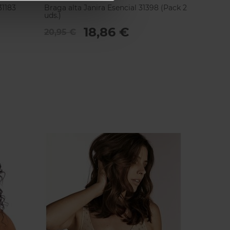
31183
Braga alta Janira Esencial 31398 (Pack 2
Braga a
uds.)
Micro 
18,86 €
20,95 €
16,95 