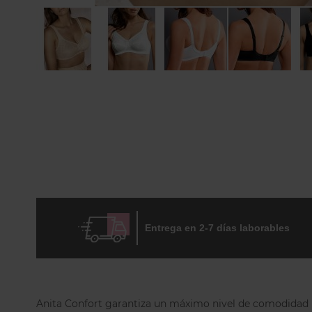
Skip
to
the
beginning
of
the
images
gallery
Entrega en 2-7 días laborables
Anita Confort garantiza un máximo nivel de comodidad inc