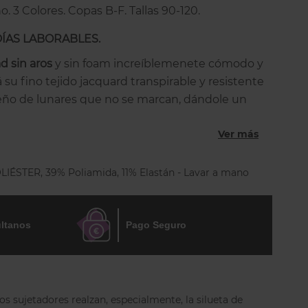
o. 3 Colores. Copas B-F. Tallas 90-120.
DÍAS LABORABLES.
d sin aros
y sin foam increíblemenete cómodo y
á su fino tejido jacquard transpirable y resistente
eño de lunares que no se marcan, dándole un
y juvenil.
Ver más
 en 3 partes más una pieza lateral que le da un
ge el pecho desde la axila, lo centra y lo mantiene
IÉSTER, 39% Poliamida, 11% Elastán - Lavar a mano
es piezas sobre el pecho lo sostienen y le dan una
 redondeada. Además, en las tallas más grandes,
nen doble capa para una mayor sujeción. La parte
ltanos
Pago Seguro
en un delicado encaje que le da más
ra pechos grandes, transpirable e increíblemente
 Los tirantes son regulables por detrás, están
s sujetadores realzan, especialmente, la silueta de