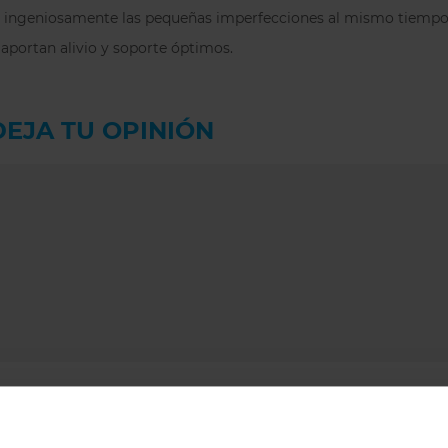
acolchados y son m
ingeniosamente las pequeñas imperfecciones al mismo tiempo q
es en corte chimen
 aportan alivio y soporte óptimos.
alta a medida que a
Por fin han llegad
transpirable, liger
DEJA TU OPINIÓN
ATENCIÓN:
Ojo con 
tenemos primero la
paréntesis, la tall
con nosotros
aquí
.