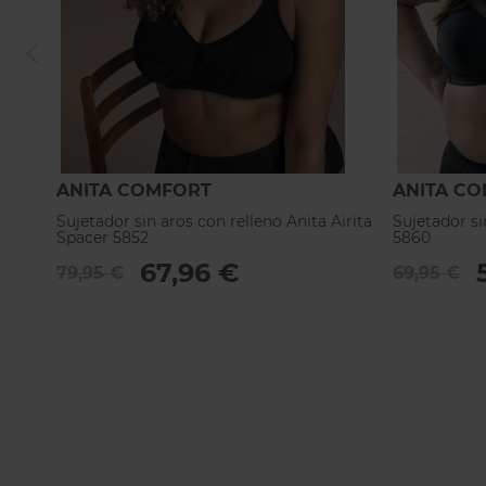
ANITA COMFORT
ANITA C
Sujetador sin aros con relleno Anita Airita
Sujetador si
Spacer 5852
5860
67,96 €
79,95 €
69,95 €