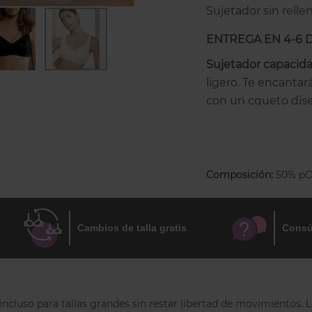
Sujetador sin rellen
ENTREGA EN 4-6 
Sujetador capacida
ligero. Te encantar
con un cqueto dis
acabado más fresco 
Las copas divididas
soporte extra, reco
Composición:
50% pOL
en su sitio. Las tr
forma naturalmente
las bajo-copas tie
Cambios de talla gratis
Consú
superior terminan 
ligereza visual.
Es un sujetador pa
cómodo y funcional.
luso para tallas grandes sin restar libertad de movimientos. Lo