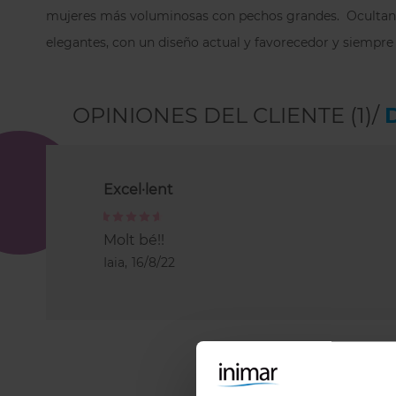
mujeres más voluminosas con pechos grandes. Ocultan 
elegantes, con un diseño actual y favorecedor y siempre
OPINIONES DEL CLIENTE (1)/
Excel·lent
100%
Molt bé!!
Iaia,
16/8/22