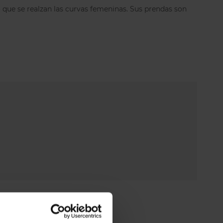
ás anchos en las tallas más grandes. La espalda
ue se realzan las curvas femeninas. Sus prendas son
ea que ofrece más estabilidad, también es más
umenta la talla.
o
sujetadores de tallas grandes
con un tejido
o y resistente sin renunciar a un bonito diseño.
el tallaje, Anita usa el Europeo, en nuestra web
 talla francesa o española y después, entre
a europea. Ante cualquier duda podéis contactar