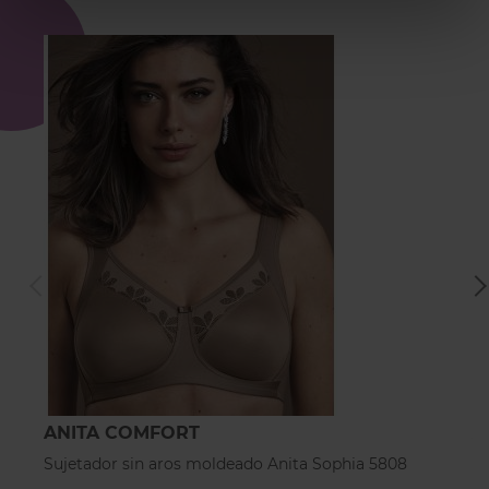
ANITA COMFORT
A
Sujetador sin aros moldeado Anita Sophia 5808
Su