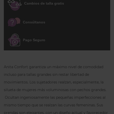
Cambios de talla gratis
óptima gracias al corte transveral de las
copas y a la pretina lateral que recoge el
pecho desde la axila.
No añade volumen
Consúltanos
al pecho.
Acabados clean-cut en toda la
línea del escote, tirantes y espalda. La
espalda tiene un corte ancho con 3
Pago Seguro
corchetes (más alta en las tallas más
grandes).
ATENCIÓN:
Anita usa el tallaje europeo, es
Anita Confort garantiza un máximo nivel de comodidad
el que destaca. En Inimar tenemos
primero la talla francesa y, entre
incluso para tallas grandes sin restar libertad de
paréntesis, su equivalente europea. Si
movimientos. Los sujetadores realzan, especialmente, la
tienes dudas estaremos encantadas de
silueta de mujeres más voluminosas con pechos grandes.
asesorarte.
Ocultan ingeniosamente las pequeñas imperfecciones al
mismo tiempo que se realzan las curvas femeninas. Sus
prendas son elegantes, con un diseño actual y favorecedor