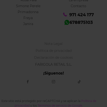
Rosa Faia
La empresa
Simone Perele
Contacto
Primadonna
971 424 177
Freya
678875103
Janira
Nota Legal
Política de privacidad
Declaración de cookies
FARIGOLA RETAIL S.L.
¡Síguenos!
Este sitio está protegido por reCAPTCHA y se aplican la
Política de
privacidad
y los
Términos de servicio de Google
.