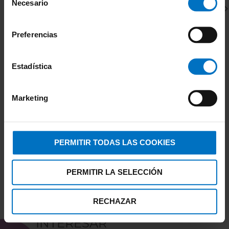
Necesario
de
consentimiento
Preferencias
Estadística
ANITA COMFORT
A
Braga faja Anita Beauty Shapper clean cut 1440
Sh
Marketing
33,96 €
39,95 €
2
PERMITIR TODAS LAS COOKIES
PERMITIR LA SELECCIÓN
RECHAZAR
TAMBIÉN TE PUEDE
INTERESAR