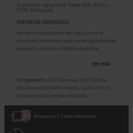
Sujetador capacidad. Tallas 95B, 100D y
100E (francesa)
ENTREGA INMEDIATA.
Modelo más grande de copa, si no lo
conoces conviene coger una copa menos
respecto a otros modelos de Anita
excepto Jana, Safina y Beauty Shaper.
Ver más
Sujetador sin aros con un finísimo relleno
de espuma en las copas y un diseño
Composición:
44% Poliamida, 36% Elastano,
purista de líneas claras combinado con el
15% Poliéster, 5% Polluretano - Lavar a 40° en
toque vanguardista del encaje con
programa para prendas delicadas
estampado gráfico de rombos sobre las
copas.
Este fantástico sujetador tallas grandes
Entrega en 2-7 días laborables
con copas de espuma ultrablandas
asegura estabilidad y una comodidad