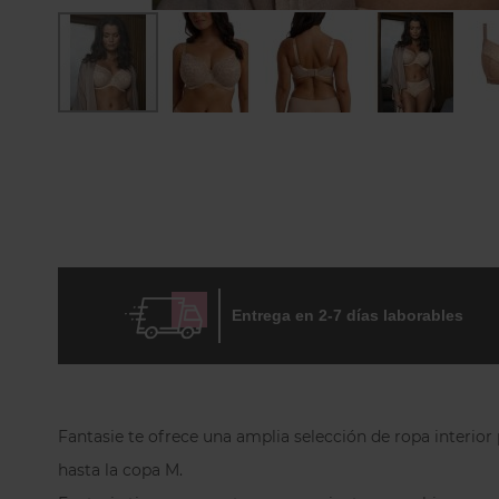
Skip
to
the
beginning
of
the
images
gallery
Entrega en 2-7 días laborables
Fantasie te ofrece una amplia selección de ropa interi
hasta la copa M.