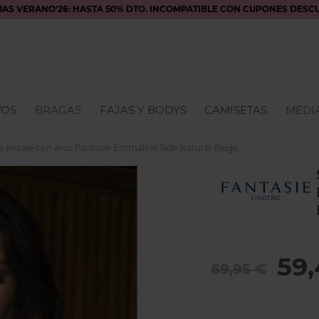
JAS VERANO'26: HASTA 50% DTO. INCOMPATIBLE CON CUPONES DESC
VOS
BRAGAS
FAJAS Y BODYS
CAMISETAS
MEDIA
e encaje con aros Fantasie Emmaline Side Natural Beige
59,
69,95 €