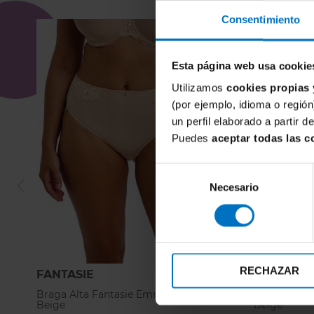
Consentimiento
Esta página web usa cookie
Utilizamos
cookies propias 
(por ejemplo, idioma o región
un perfil elaborado a partir 
Puedes
aceptar todas las c
Selección
Necesario
de
consentimiento
RECHAZAR
FANTASIE
FANTASIE
Braga Alta Fantasie Emmaline Natural
Braga Clasi
Beige
Beige