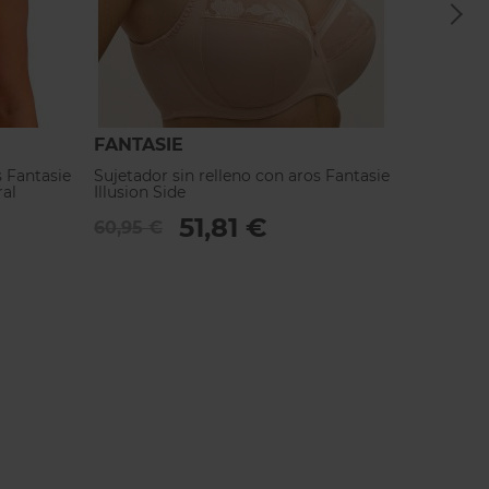
FANTASIE
FANTA
s Fantasie
Sujetador sin relleno con aros Fantasie
Sujetad
al
Illusion Side
Ana Si
51,81 €
60,95 €
71,95 