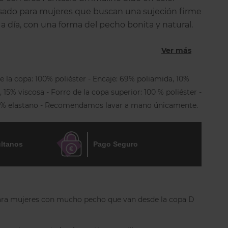
sado para mujeres que buscan una sujeción firme
a día, con una forma del pecho bonita y natural.
 relleno y con aros, de
copa entera
, confeccionado
Ver más
 sobre una base clara que aporta un acabado
 bajo la ropa. Las copas están
divididas en 4
e la copa: 100% poliéster - Encaje: 69% poliamida, 10%
mente forradas
, lo que permite recoger el pecho
, 15% viscosa - Forro de la copa superior: 100 % poliéster -
trarlo y elevarlo, ofreciendo una silueta más
21% elastano - Recomendamos lavar a mano únicamente.
 en tallas grandes.
, más ancho
, proporciona mayor estabilidad y
almente en pechos con más peso. Los
tirantes
ltanos
Pago Seguro
 su longitud
están más centrados para mejorar el
n en anchura según la talla. La
espalda forrada con
tribuye a un mejor reparto del peso y a una
ión constante durante todo el día.
 para mujeres con mucho pecho que van desde la copa D
frecuentes