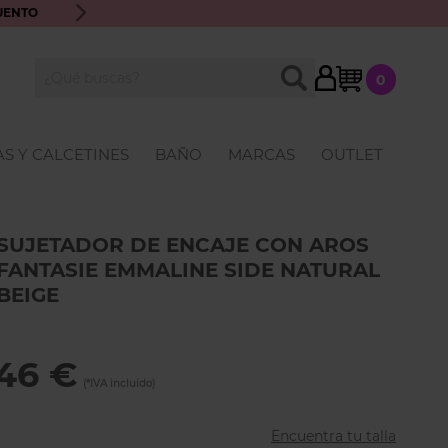
UENTO
ENVÍO GRATIS A PARTIR DE 70€ · ATENCIÓN PERSONALIZ
My Cart
BUSCAR
0
Buscar
S Y CALCETINES
BAÑO
MARCAS
OUTLET
SUJETADOR DE ENCAJE CON AROS
FANTASIE EMMALINE SIDE NATURAL
BEIGE
46 €
Encuentra tu talla