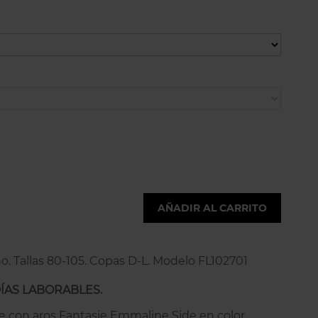
AÑADIR AL CARRITO
no. Tallas 80-105. Copas D-L. Modelo FL102701
DÍAS LABORABLES.
e con aros Fantasie Emmaline Side en color