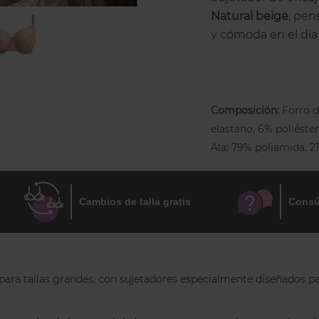
Natural beige
, pen
y cómoda en el día 
Es un sujetador sin
en delicado encaje
elegante y discreto
Composición:
Forro d
partes y completa
elastano, 6% poliéster
desde la axila, cen
Ala: 79% poliamida, 
equilibrada incluso
El
aro ergonómico
comodidad, especi
Cambios de talla gratis
Consú
regulables en toda
ajuste, y se adapta
corte chimenea
con
sensación de sujec
or para tallas grandes, con sujetadores especialmente diseñados
Preguntas 