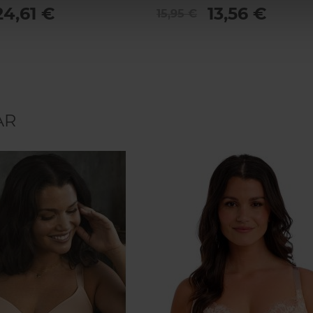
24,61 €
13,56 €
15,95 €
AR