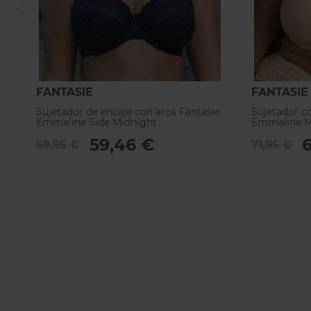
FANTASIE
FANTASIE
Sujetador de encaje con aros Fantasie
Sujetador co
Emmaline Side Midnight
Emmaline M
59,46 €
6
69,95 €
71,95 €