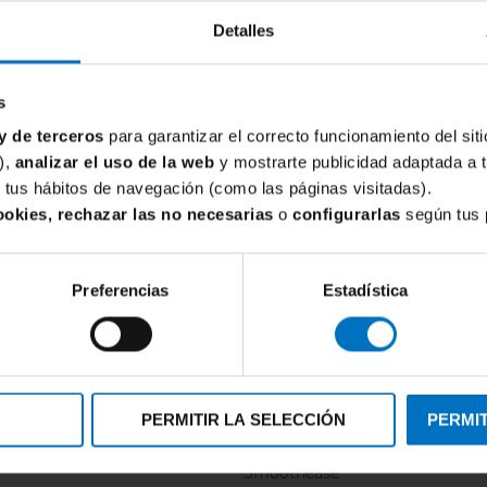
modelos de alta su
Detalles
como Fantasie y as
ajuste sea el correc
s
Si buscas un sujeta
Fantasie Emmaline
y de terceros
para garantizar el correcto funcionamiento del siti
dentro del saber ha
),
analizar el uso de la web
y mostrarte publicidad adaptada a 
de tus hábitos de navegación (como las páginas visitadas).
Atención:
Fantasie 
ookies, rechazar las no necesarias
o
configurarlas
según tus 
otras marcas europ
nosotras, estaremo
Preferencias
Estadística
PERMITIR LA SELECCIÓN
PERMIT
FANTASIE
ca Fantasie Emmaline Natural
Braga Clasica elástica Fantasie
Smoothease