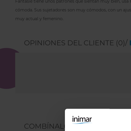
Fantasie tiene unos patrones que sientan muy bien, usa
cómoda. Sus sujetadores son muy cómodos, con un ajuste
muy actual y femenino.
OPINIONES DEL CLIENTE (0)/
COMBÍNALO CON