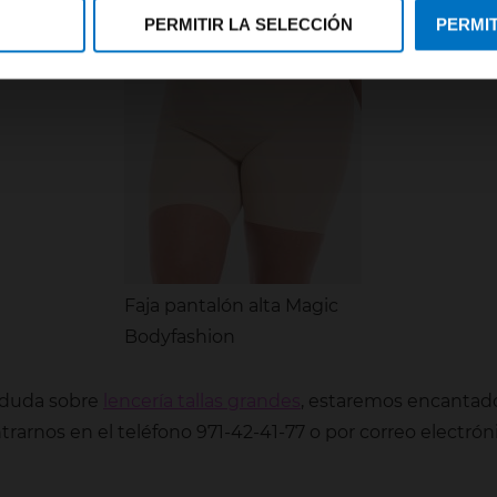
PERMITIR LA SELECCIÓN
PERMIT
Faja pantalón alta Magic
Bodyfashion
a duda sobre
lencería tallas grandes
, estaremos encantado
rarnos en el teléfono 971-42-41-77 o por correo electróni