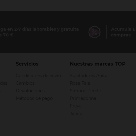
ga en 2-7 días laborables y gratuita
Acumula Eu
e 70 €
compras
Servicios
Nuestras marcas TOP
Condiciones de envío
Sujetadores Anita
ndes
Cambios
Rosa Faia
s
Devoluciones
Simone Perele
Métodos de pago
Primadonna
Freya
Janira