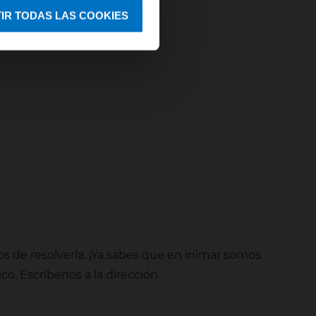
IR TODAS LAS COOKIES
s de resolverla. ¡Ya sabes que en inimar somos
co. Escríbenos a la dirección