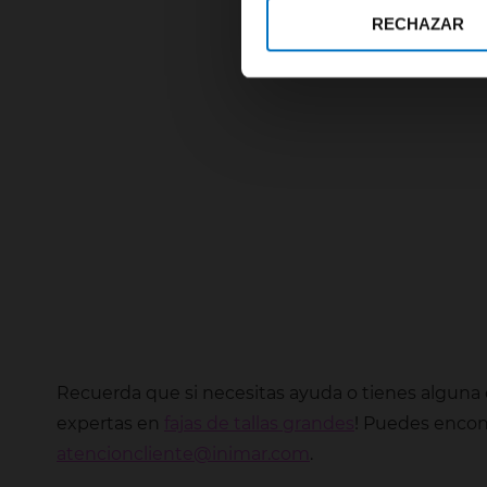
RECHAZAR
Recuerda que si necesitas ayuda o tienes algun
expertas en
fajas de tallas grandes
! Puedes encont
atencioncliente@inimar.com
.