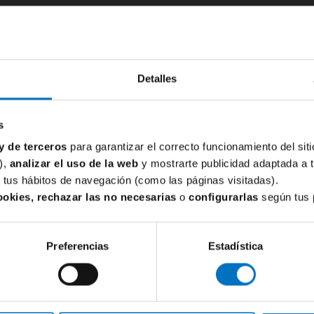
Detalles
s
y de terceros
para garantizar el correcto funcionamiento del siti
),
analizar el uso de la web
y mostrarte publicidad adaptada a 
de tus hábitos de navegación (como las páginas visitadas).
ookies, rechazar las no necesarias
o
configurarlas
según tus 
s 89-620093
, con un efecto moldeador en abdomen, cadera
Preferencias
Estadística
tazo a la
faja panty alta Magic Bodyfashion 17BE
.