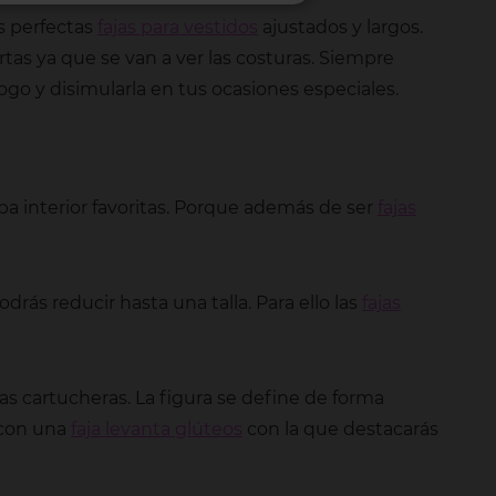
as perfectas
fajas para vestidos
ajustados y largos.
ortas ya que se van a ver las costuras. Siempre
go y disimularla en tus ocasiones especiales.
pa interior favoritas. Porque además de ser
fajas
rás reducir hasta una talla. Para ello las
fajas
das cartucheras. La figura se define de forma
 con una
faja levanta glúteos
con la que destacarás