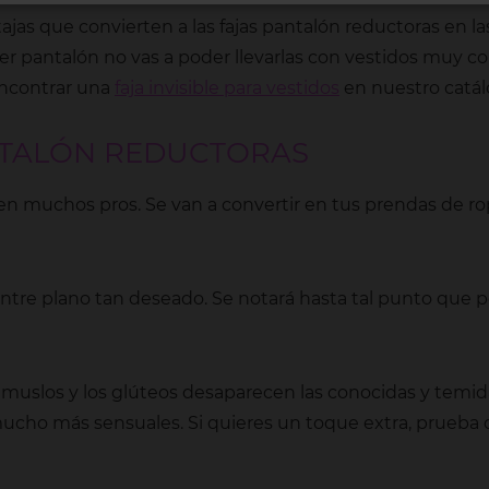
ajas que convierten a las fajas pantalón reductoras en l
 ser pantalón no vas a poder llevarlas con vestidos muy c
ncontrar una
faja invisible para vestidos
en nuestro catálo
ANTALÓN REDUCTORAS
en muchos pros. Se van a convertir en tus prendas de ro
entre plano tan deseado. Se notará hasta tal punto que pod
los muslos y los glúteos desaparecen las conocidas y temi
 mucho más sensuales. Si quieres un toque extra, prueba