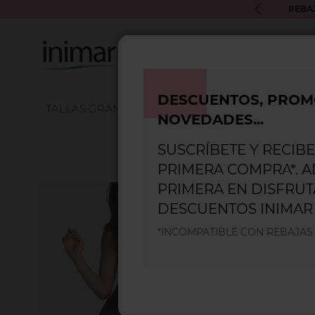
Inicio
Blog
Uso de fajas pantalón reductoras para estilizar
UROS INIMAR PARA PRÓXIMAS COMPRAS
REBA
DESCUENTOS, PROM
TALLAS GRANDES
SUJETADORES
DEPORTI
NOVEDADES...
SUSCRÍBETE Y RECIBE
PRIMERA COMPRA*. A
Uso de faj
PRIMERA EN DISFRUT
En
Inimar
DESCUENTOS INIMAR
gran alia
centrarno
*INCOMPATIBLE CON REBAJA
Con el us
la cadera 