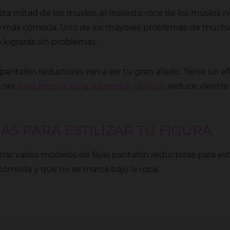
asta mitad de los muslos, el molesto roce de los muslos no
ucho más cómoda. Uno de los mayores problemas de much
o lograrás sin problemas.
fajas pantalón reductoras van a ser tu gran aliado. Tiene un 
 ser
ropa interior para aumentar glúteos
, reduce vientre
S PARA ESTILIZAR TU FIGURA
varios modelos de fajas pantalón reductoras para estiliz
cómoda y que no se marca bajo la ropa.