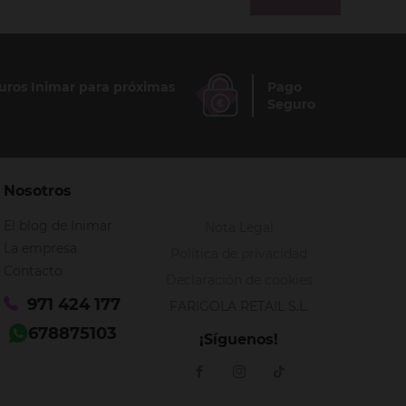
ros Inimar para próximas
Pago
Seguro
Nosotros
El blog de Inimar
Nota Legal
La empresa
Política de privacidad
Contacto
Declaración de cookies
971 424 177
FARIGOLA RETAIL S.L.
678875103
¡Síguenos!