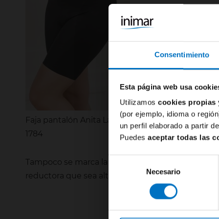
Consentimiento
Esta página web usa cookie
Utilizamos
cookies propias 
(por ejemplo, idioma o región
Faja pantalón Anita Laury
un perfil elaborado a partir 
1784
Puedes
aceptar todas las c
Selección
Tampoco se marca la
faja panty Pompea Wellnes
Necesario
de
reductora que sea alta, no dejes de echarle un vis
consentimiento