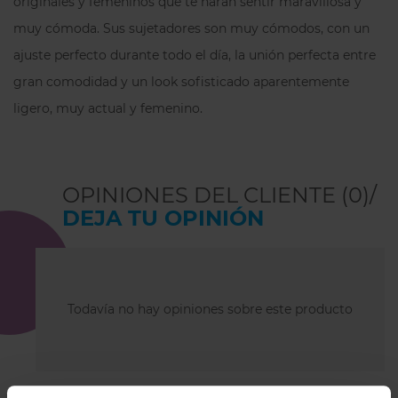
originales y femeninos que te harán sentir maravillosa y
muy cómoda. Sus sujetadores son muy cómodos, con un
ajuste perfecto durante todo el día, la unión perfecta entre
gran comodidad y un look sofisticado aparentemente
ligero, muy actual y femenino.
OPINIONES DEL CLIENTE (0)/
DEJA TU OPINIÓN
Todavía no hay opiniones sobre este producto