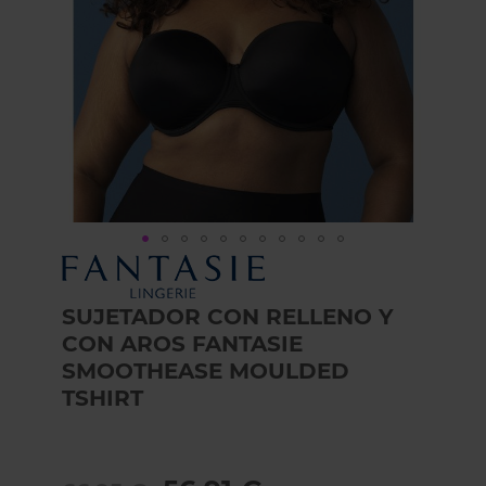
Skip
to
the
SUJETADOR CON RELLENO Y
beginning
CON AROS FANTASIE
of
the
SMOOTHEASE MOULDED
images
TSHIRT
gallery