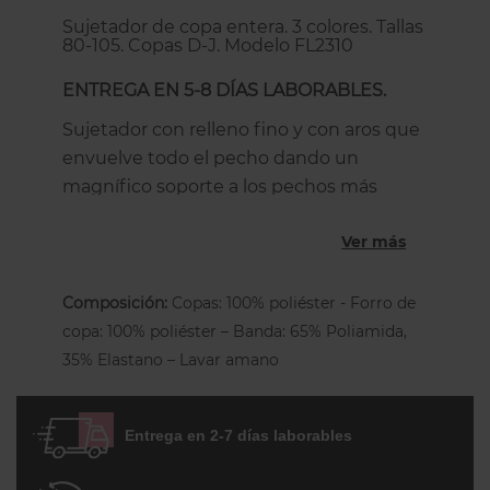
Sujetador de copa entera. 3 colores. Tallas
80-105. Copas D-J. Modelo FL2310
ENTREGA EN 5-8 DÍAS LABORABLES.
Sujetador con relleno fino y con aros que
envuelve todo el pecho dando un
magnífico soporte a los pechos más
pesados. Las copas de fino relleno
Ver más
recogen todo el pecho desde la axila, lo
levantan y lo centran proyactándolo hacia
adelante de forma que estiliza más la
Composición:
Copas: 100% poliéster - Forro de
silueta. El fino foam no añade nada de
copa: 100% poliéster – Banda: 65% Poliamida,
volumen al pecho, le da más firmeza
35% Elastano – Lavar amano
visual, disimula el pezón, iguala los
pechos y es invisible bajo la ropa.
Entrega en 2-7 días laborables
Un sujetador tallas grandes perfecto para
mujeres con mucho pecho que buscas