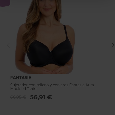
FANTASIE
F
Sujetador con relleno y con aros Fantasie Aura
Su
Moulded Tshirt
Mo
56,91 €
66,95 €
6