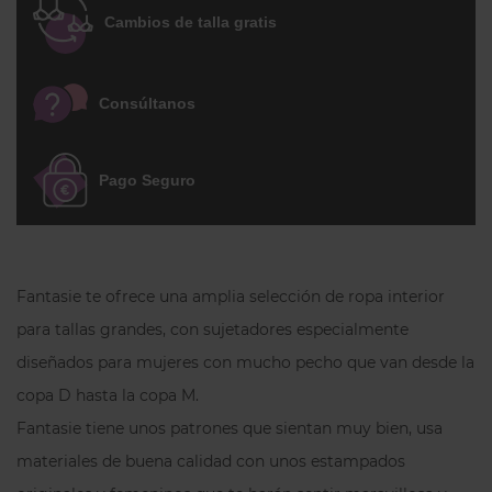
discreción e invisibilidad con un gran
Cambios de talla gratis
ajuste y sujeción. Los tirantes son más
anchos en las tallas más grandes (varían
Consúltanos
entre los 13mm y los 19mm). Las espalda
es en corte chimenea más alta que otros
modelos y con cierre de 2 corchetes
Pago Seguro
regulable en 3 posiciones. A partir de la
copa H es más alta y tiene un cierre de 3
corchetes.
ATENCIÓN:
No olvides que Fantasie tiene
Fantasie te ofrece una amplia selección de ropa interior
un tallaje inglés, es algo más pequeño de
para tallas grandes, con sujetadores especialmente
copa y más grande de espalda que otras
diseñados para mujeres con mucho pecho que van desde la
marcas. Si no la conoces no dudes en
copa D hasta la copa M.
contactar con nosotras, estaremos
Fantasie tiene unos patrones que sientan muy bien, usa
encantadas de atenderte.
materiales de buena calidad con unos estampados