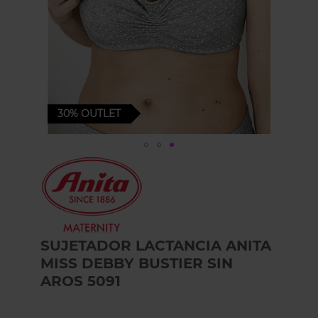
30%
OUTLET
Skip
to
the
beginning
of
the
images
SUJETADOR LACTANCIA ANITA
gallery
MISS DEBBY BUSTIER SIN
AROS 5091