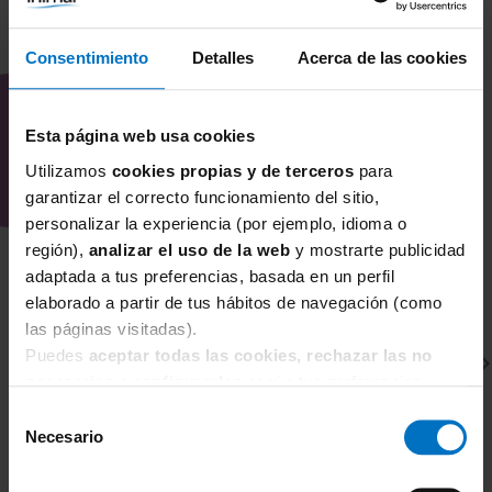
COMBÍNALO CON
Consentimiento
Detalles
Acerca de las cookies
Esta página web usa cookies
Utilizamos
cookies propias y de terceros
para
garantizar el correcto funcionamiento del sitio,
personalizar la experiencia (por ejemplo, idioma o
región),
analizar el uso de la web
y mostrarte publicidad
adaptada a tus preferencias, basada en un perfil
elaborado a partir de tus hábitos de navegación (como
las páginas visitadas).
Puedes
aceptar todas las cookies, rechazar las no
necesarias
o
configurarlas
según tus preferencias.
Selección
Necesario
de
consentimiento