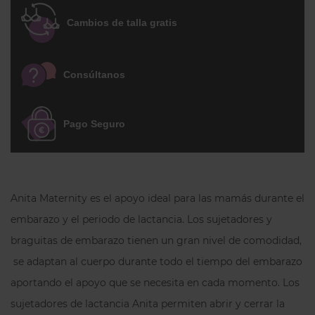
con unos cómodos clips de lactancia para
Cambios de talla gratis
abrirlas fácilmente con una mano y poder
amamantar cómodamente a tu bebé. La
espalda tiene un cierre que se puede
Consúltanos
regular en tres posiciones.
Pago Seguro
Anita Maternity es el apoyo ideal para las mamás durante el
embarazo y el periodo de lactancia. Los sujetadores y
braguitas de embarazo tienen un gran nivel de comodidad,
se adaptan al cuerpo durante todo el tiempo del embarazo
aportando el apoyo que se necesita en cada momento. Los
sujetadores de lactancia Anita permiten abrir y cerrar la