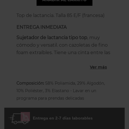
Top de lactancia. Talla 85 E/F (francesa)
ENTREGA INMEDIATA
Sujetador de lactancia tipo top
, muy
cómodo y versatil. con cazoletas de fino
foam extraíbles. Tiene una cinta entre las
copas para ajustar la altura del escote:
Ver más
puedes llevarlo completamente estirado
en un look desenfadado tipo bustier o
muy fruncido para llevarlo más escotado.
Composición:
58% Poliamida, 29% Algodón,
Está hecho de algodón suave y viscosa,
10% Poliéster, 3% Elastano - Lavar en un
es muy cómodo, suave y transpirable!
programa para prendas delicadas
Está perfectamente preparado para el
cambio de volumen del pecho durante el
Entrega en 2-7 días laborables
periodo de lactancia. Las copas tienen
una abertura particularmente espaciosa,