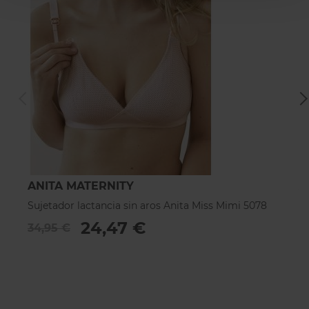
ANITA MATERNITY
A
Sujetador lactancia sin aros Anita Miss Mimi 5078
Su
5
24,47 €
34,95 €
4