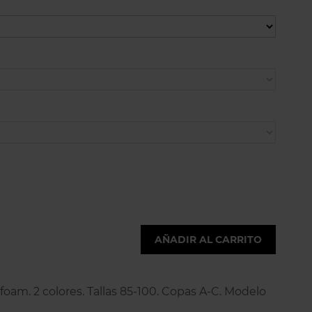
AÑADIR AL CARRITO
foam. 2 colores. Tallas 85-100. Copas A-C. Modelo