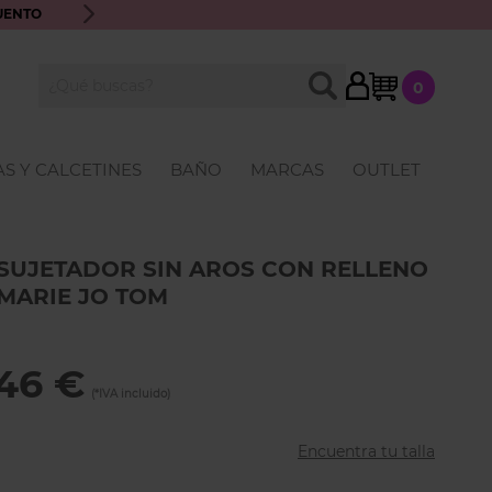
UENTO
ENVÍO GRATIS A PARTIR DE 70€ · ATENCIÓN PERSONALIZ
My Cart
BUSCAR
0
Buscar
S Y CALCETINES
BAÑO
MARCAS
OUTLET
SUJETADOR SIN AROS CON RELLENO
MARIE JO TOM
46 €
Encuentra tu talla