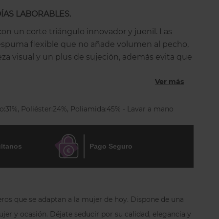
DÍAS LABORABLES.
con un corte triángulo innovador y juenil. Las
espuma flexible que no añade volumen al pecho,
eza visual y un plus de sujeción, además evita que
 e iguala los pechos.
Ver más
dor sin aros de copa completa que recoge y
echo, sin costuras que se marquen por lo que es
o:31%, Poliéster:24%, Poliamida:45% - Lavar a mano
opa ajustada o fina. Está hecho con un tejido muy
sado para sentirse bien, bella sin más. Tirantes
cónicos círculos,regulables por detrás y
ltanos
Pago Seguro
uedes llevar rectos, cruzados o al cuello.
geros que se adaptan a la mujer de hoy. Dispone de una
r y ocasión. Déjate seducir por su calidad, elegancia y