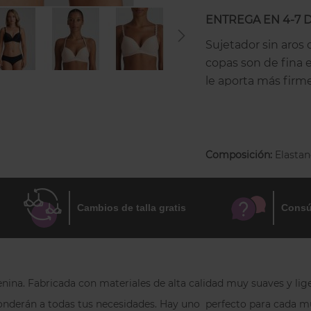
ENTREGA EN 4-7 
Sujetador sin aros 
copas son de fina 
le aporta más firm
se marque el pezón
Es un nuevo sujeta
envuelve todo el p
Composición:
Elastan
invisible bajo la r
suave y cómodo. Pen
decorados con los i
Cambios de talla gratis
Consú
multiposición: los p
enina. Fabricada con materiales de alta calidad muy suaves y li
nderán a todas tus necesidades. Hay uno perfecto para cada muje