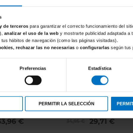
s
y de terceros
para garantizar el correcto funcionamiento del siti
),
analizar el uso de la web
y mostrarte publicidad adaptada a 
de tus hábitos de navegación (como las páginas visitadas).
ookies, rechazar las no necesarias
o
configurarlas
según tus 
Preferencias
Estadística
MARIE JO
PERMITIR LA SELECCIÓN
PERMIT
Marie Jo Tom
Braga Tanga Marie Jo Tom
33,96 €
29,71 €
34,95 €