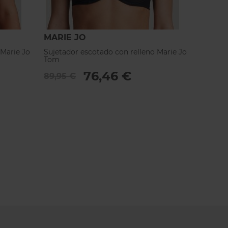
MARIE JO
MARIE
 Marie Jo
Sujetador escotado con relleno Marie Jo
Sujetad
Tom
Tom
76,46 €
89,95 €
89,95