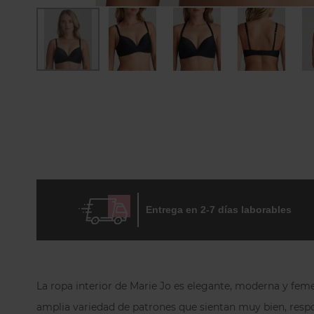
Skip
to
the
beginning
of
the
images
gallery
Entrega en 2-7 días laborables
La ropa interior de Marie Jo es elegante, moderna y fem
amplia variedad de patrones que sientan muy bien, respo