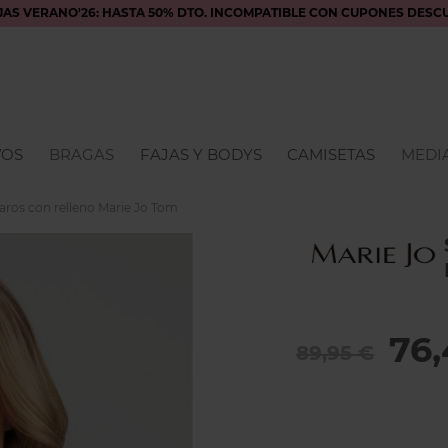
JAS VERANO'26: HASTA 50% DTO. INCOMPATIBLE CON CUPONES DESC
VOS
BRAGAS
FAJAS Y BODYS
CAMISETAS
MEDIA
 aros con relleno Marie Jo Tom
76,
89,95 €