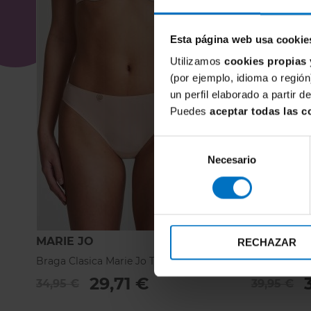
Esta página web usa cookie
Utilizamos
cookies propias 
(por ejemplo, idioma o región
un perfil elaborado a partir 
Puedes
aceptar todas las c
Selección
Necesario
de
consentimiento
MARIE JO
MARIE JO
RECHAZAR
Braga Clasica Marie Jo Tom
Braga Alta 
29,71 €
34,95 €
39,95 €