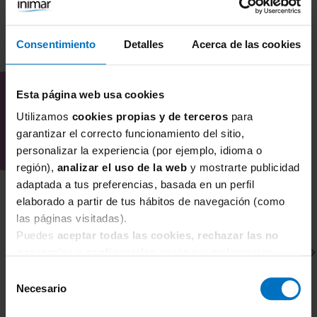
Side?
Funciona muy bien bajo blusas,
Consentimiento
Detalles
Acerca de las cookies
camisetas o vestidos de uso diario,
COMBÍNALO CON
aportando una base estable y discreta.
Esta página web usa cookies
¿Por qué comprar el sujetador sin
relleno con aros Fantasie Demure
Utilizamos
cookies propias y de terceros
para
Side en Inimar?
garantizar el correcto funcionamiento del sitio,
En Inimar estoy especializada en
personalizar la experiencia (por ejemplo, idioma o
corsetería para tallas grandes y modelos
región),
analizar el uso de la web
y mostrarte publicidad
reductores, y selecciono cada sujetador
adaptada a tus preferencias, basada en un perfil
valorando el ajuste, el soporte y la
elaborado a partir de tus hábitos de navegación (como
las páginas visitadas).
comodidad reales.
Puedes
aceptar todas las cookies, rechazar las no
Si buscas un sujetador que sujete de
necesarias
o
configurarlas
según tus preferencias.
verdad, resulte cómodo y cuide la forma
Selección
del pecho, el Fantasie Demure Side
Necesario
de
refleja la experiencia técnica y el estilo
consentimiento