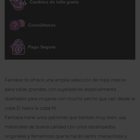
suave
aporta comodidad desde el primer
Cambios de talla gratis
uso, mientras que la
copa exterior
moldeada con encaje plano
ayuda a
Consúltanos
minimizar la transparencia de las costuras
bajo la ropa. El
borde del escote elástico
facilita un ajuste correcto al pecho.
Pago Seguro
Las
alas de tejido súper suave y cómodo
envuelven el contorno sin oprimir,
contribuyendo a una sensación estable y
agradable durante todo el día. Los
Fantasie te ofrece una amplia selección de ropa interior
tirantes anchos
están pensados para
para tallas grandes, con sujetadores especialmente
ofrecer
mayor comodidad y soporte
, y
diseñados para mujeres con mucho pecho que van desde la
son
regulables en toda su longitud
para
copa D hasta la copa M.
un ajuste preciso. Además, cuentan con
Fantasie tiene unos patrones que sientan muy bien, usa
forro de tacto piel de melocotón
, que
reduce la fricción y mejora el confort en
materiales de buena calidad con unos estampados
los hombros.
originales y femeninos que te harán sentir maravillosa y