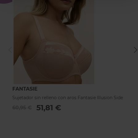
FANTASIE
F
Sujetador sin relleno con aros Fantasie Illusion Side
Su
51,81 €
60,95 €
6