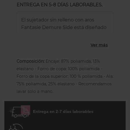
ENTREGA EN 5-8 DÍAS LABORABLES.
El sujetador sin relleno con aros
Fantasie Demure Side está diseñado
para mujeres que buscan una
sujeción firme y una forma definida,
Ver más
con una sensación de comodidad
pensada para tallas grandes.
Composición:
Encaje: 87% poliamida, 13%
elastano - Forro de copa: 100% poliamida -
Forro de la copa superior: 100 % poliamida - Ala:
Es un modelo
sin relleno
, con una
75% poliamida, 25% elastano - Recomendamos
estructura trabajada para ofrecer soporte
lavar solo a mano.
real. Incorpora una
copa interior de tres
piezas con soporte lateral
que favorece
una
gran elevación
y una
proyección
Entrega en 2-7 días laborables
hacia adelante
, ayudando a centrar el
pecho de forma natural. El
tejido de tacto