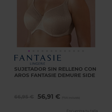
Skip
to
the
SUJETADOR SIN RELLENO CON
beginning
AROS FANTASIE DEMURE SIDE
of
the
images
gallery
56,91 €
66,95 €
Encuentra tu talla