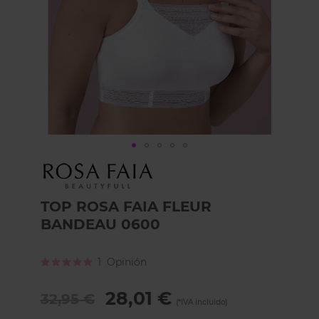
Skip
to
the
beginning
TOP ROSA FAIA FLEUR
of
BANDEAU 0600
the
images
gallery
Calificación:
1
Opinión
100
100
% of
28,01 €
32,95 €