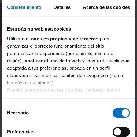
Consentimiento
Detalles
Acerca de las cookies
Esta página web usa cookies
Utilizamos
cookies propias y de terceros
para
garantizar el correcto funcionamiento del sitio,
personalizar la experiencia (por ejemplo, idioma o
región),
analizar el uso de la web
y mostrarte publicidad
adaptada a tus preferencias, basada en un perfil
elaborado a partir de tus hábitos de navegación (como
las páginas visitadas).
Puedes
aceptar todas las cookies, rechazar las no
necesarias
o
configurarlas
según tus preferencias.
Selección
Necesario
de
consentimiento
ANITA MATERNITY
R
Sujetador Lactancia Anita Fleur con aros 5053
Su
Preferencias
ba