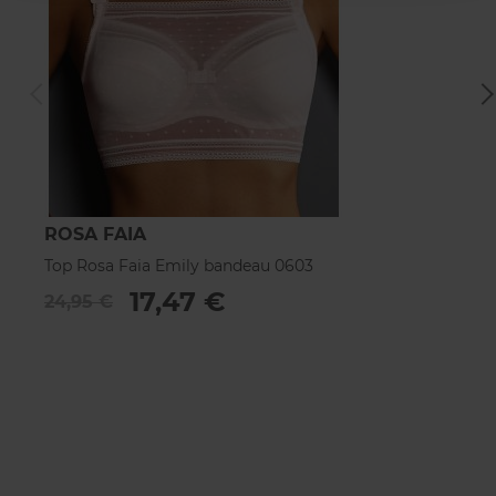
ROSA FAIA
H
Top Rosa Faia Emily bandeau 0603
Br
17,47 €
24,95 €
5