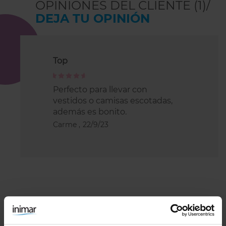
OPINIONES DEL CLIENTE (1)/
DEJA TU OPINIÓN
Top
100%
Perfecto para llevar con
vestidos o camisas escotadas,
además es bonito.
Carme ,
22/9/23
COMBÍNALO CON