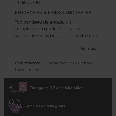
Tallas 90-110.
ENTREGA EN 4-6 DÍAS LABORABLES.
Top bandeau de encaje.
Un
complemento perfecto para los
sujetadores y las braguitas de esta serie,
aunque lo puedes combinar con
Ver más
cualquiera! Es un top de encaje
transparente y elástico, la parte superior
lleva unos prácticos clips para
Composición:
70% Poliamida, 30% Elastano -
engancharlo a los tirantes de
Lavar a mano
los sujetadores. La espalda es ancha, de
encaje con un forro de tul de refuerzo en
Entrega en 2-7 días laborables
el centro de la espalda. Es ideal para llevar
bajo camisas o chaquetas escotadas.
También lo puedes combinar con los
Cambios de talla gratis
sujetadores protésicos para darles un