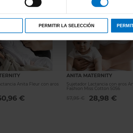
PERMITIR LA SELECCIÓN
PERMIT
TERNITY
ANITA MATERNITY
ctancia Anita Fleur con aros
Sujetador Lactancia con aros An
Fashion Miss Cotton 5056
50,96 €
28,98 €
57,95 €