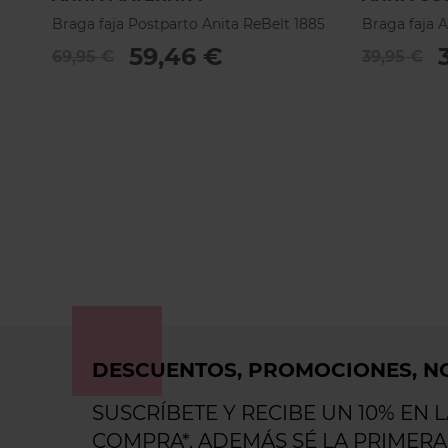
Braga faja Postparto Anita ReBelt 1885
Braga faja A
59,46 €
69,95 €
39,95 €
DESCUENTOS, PROMOCIONES, NO
SUSCRÍBETE Y RECIBE UN 10% EN 
COMPRA*. ADEMÁS SÉ LA PRIMERA