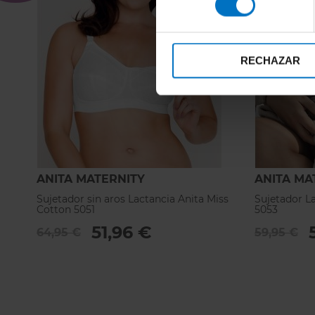
RECHAZAR
ANITA MATERNITY
ANITA MA
Sujetador sin aros Lactancia Anita Miss
Sujetador La
Cotton 5051
5053
51,96 €
64,95 €
59,95 €