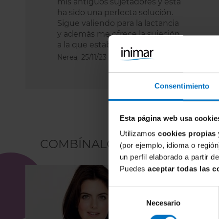
mis antiguos sujetadores y esta
ha sido una perfecta solución.
Sigue valiendo para la lactancia
y además me ofrece la sujeción
a la que estaba acostumbrada.
Nerea,
25/11/23
Consentimiento
Esta página web usa cookie
Utilizamos
cookies propias 
COMBÍNALO CON
(por ejemplo, idioma o región
un perfil elaborado a partir 
Puedes
aceptar todas las c
Selección
Necesario
de
consentimiento