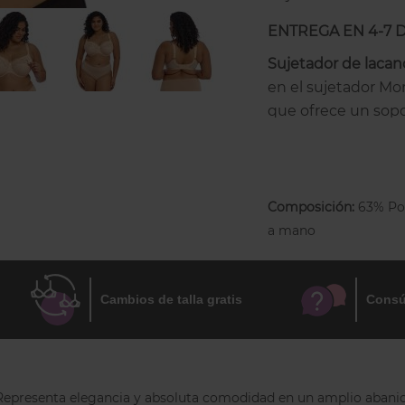
ENTREGA EN 4-7 
Sujetador de lacanc
en el sujetador M
que ofrece un sopo
en 4 partes: 3 sobr
encargada de recoge
Las copas recogen 
Composición:
63% Pol
baja elasticidad c
a mano
permite unaajuste p
manejo con una sol
espuma unido al ti
Cambios de talla gratis
Consú
amamanta. Tiene un
garantizar una máx
muy suaves para ser
madre como del b
Representa elegancia y absoluta comodidad en un amplio abanico