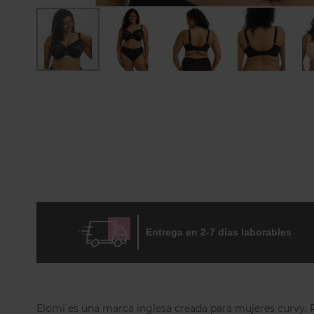
Skip
to
the
beginning
of
the
images
gallery
Entrega en 2-7 días laborables
Elomi es una marca inglesa creada para mujeres curvy. 