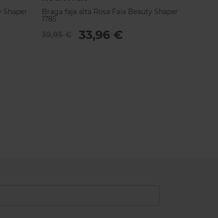
y Shaper
Braga faja alta Rosa Faia Beauty Shaper
1785
33,96 €
39,95 €