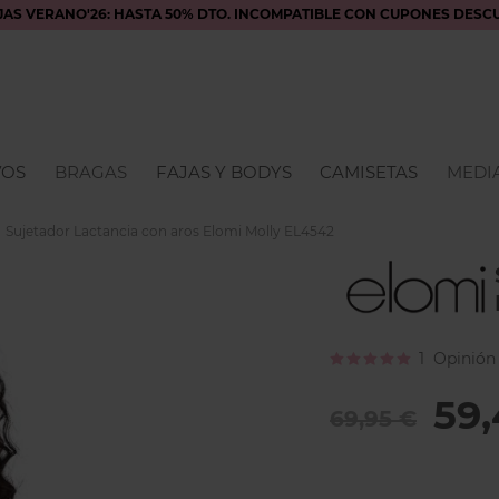
JAS VERANO'26: HASTA 50% DTO. INCOMPATIBLE CON CUPONES DESC
VOS
BRAGAS
FAJAS Y BODYS
CAMISETAS
MEDIA
Sujetador Lactancia con aros Elomi Molly EL4542
Calificación:
1
Opinión
100
100
% of
59,
69,95 €