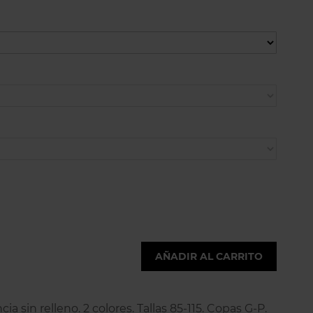
AÑADIR AL CARRITO
ia sin relleno. 2 colores. Tallas 85-115. Copas G-P.