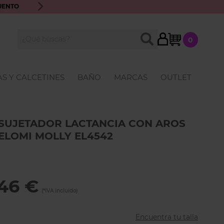
UENTO
ENVÍO GRATIS A PARTIR DE 70€ · ATENCIÓN PERSONALIZ
My Cart
BUSCAR
0
Buscar
S Y CALCETINES
BAÑO
MARCAS
OUTLET
SUJETADOR LACTANCIA CON AROS
ELOMI MOLLY EL4542
46 €
Encuentra tu talla