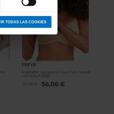
IR TODAS LAS COOKIES
FREYA
ita
Sujetador Lactancia Freya Pure Spacer
con aros AA1581
56,06 €
65,95 €