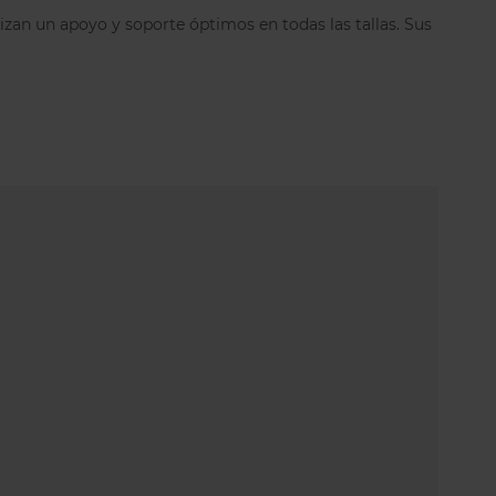
jetador de lactancia tiene un acabado FERAN® ICE
izan un apoyo y soporte óptimos en todas las tallas. Sus
las manchas se eliminen más fácilmente para
til de esta prenda. También mejora las
sorción de la humedad para mantener tu piel
 almohadillas de lactancia con este sujetador
e absorción de humedad de la tela.
s una marca inglesa que talla algo más grande de
marcas europeas. Si no la conoces no dudes en
ras y te asesoraremos.