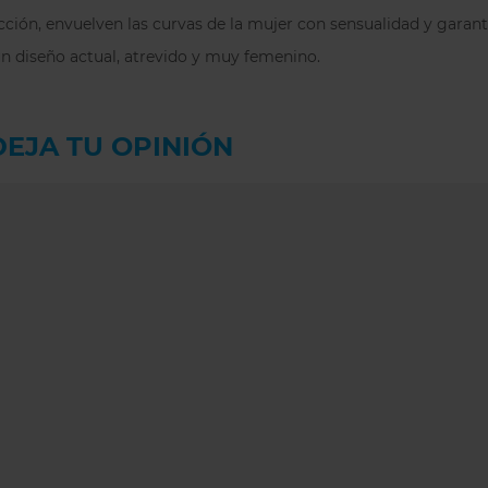
La tela de este su
cción, envuelven las curvas de la mujer con sensualidad y garant
que garantiza que 
 un diseño actual, atrevido y muy femenino.
prolongar la vida ú
propiedades de ab
fresca y seca.
DEJA TU OPINIÓN
Se recomienda usar
debido al efecto d
ATENCIÓN:
Elomi e
espalda que otras 
contactar con nost