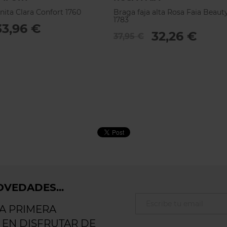
nita Clara Confort 1760
Braga faja alta Rosa Faia Beaut
1783
33,96 €
32,26 €
37,95 €
VEDADES...
LA PRIMERA
 EN DISFRUTAR DE